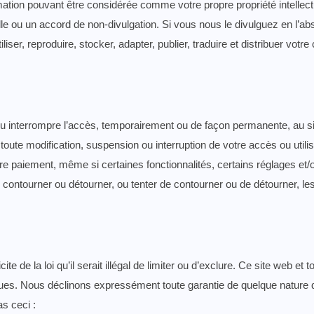
ation pouvant être considérée comme votre propre propriété intellect
lle ou un accord de non-divulgation. Si vous nous le divulguez en l’a
iser, reproduire, stocker, adapter, publier, traduire et distribuer votre
ou interrompre l’accès, temporairement ou de façon permanente, au si
oute modification, suspension ou interruption de votre accès ou utili
re paiement, même si certaines fonctionnalités, certains réglages et
ontourner ou détourner, ou tenter de contourner ou de détourner, les
e de la loi qu’il serait illégal de limiter ou d’exclure. Ce site web et t
es. Nous déclinons expressément toute garantie de quelque nature que 
s ceci :