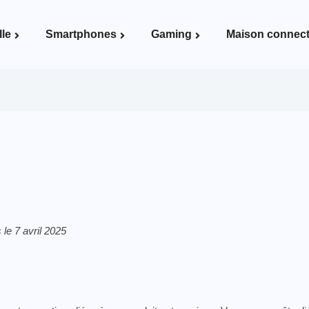
lle
Smartphones
Gaming
Maison connec
Voir la page Maison connectée
 le 7 avril 2025