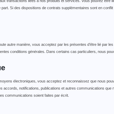
aux transactions liées à nos produits et services. Vous pouvez être li
part. Si des dispositions de contrats supplémentaires sont en conflit
 toute autre manière, vous acceptez par les présentes d’être lié par l
ésentes conditions générales. Dans certains cas particuliers, nous p
ue
 moyens électroniques, vous acceptez et reconnaissez que nous pouv
 accords, notifications, publications et autres communications que 
ces communications soient faites par écrit.