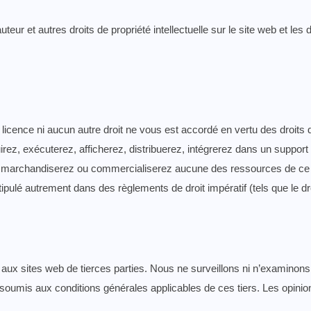
teur et autres droits de propriété intellectuelle sur le site web et le
icence ni aucun autre droit ne vous est accordé en vertu des droits d
oduirez, exécuterez, afficherez, distribuerez, intégrerez dans un suppor
, marchandiserez ou commercialiserez aucune des ressources de ce s
ipulé autrement dans des règlements de droit impératif (tels que le droi
aux sites web de tierces parties. Nous ne surveillons ni n’examinons l
t soumis aux conditions générales applicables de ces tiers. Les opin