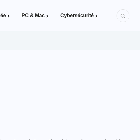
tée
PC & Mac
Cybersécurité
Mots de passe & bonnes pratiques