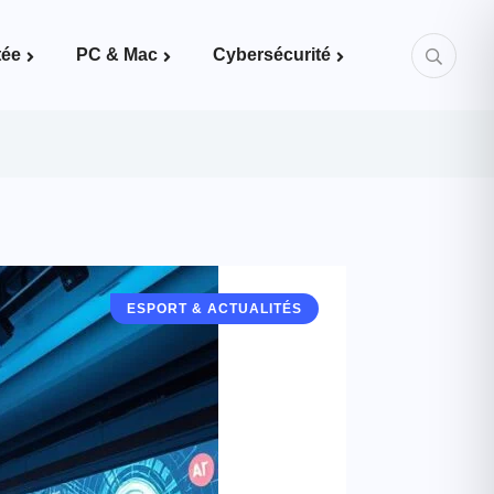
tée
PC & Mac
Cybersécurité
Mots de passe & bonnes pratiques
ESPORT & ACTUALITÉS