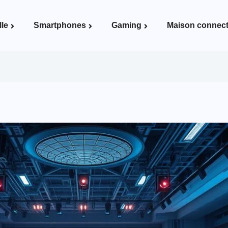
lle
Smartphones
Gaming
Maison connec
Voir la page Maison connectée