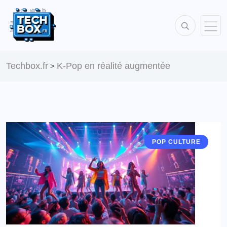
Techbox.fr
K-Pop en réalité augmentée
>
POP CULTURE