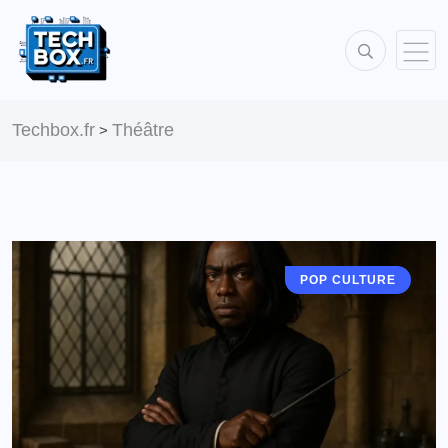
Techbox.fr
Théâtre
>
POP CULTURE