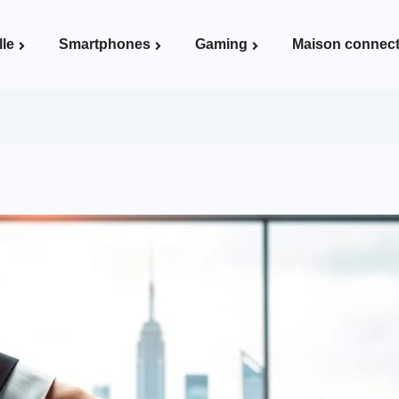
lle
Smartphones
Gaming
Maison connec
Voir la page Maison connectée