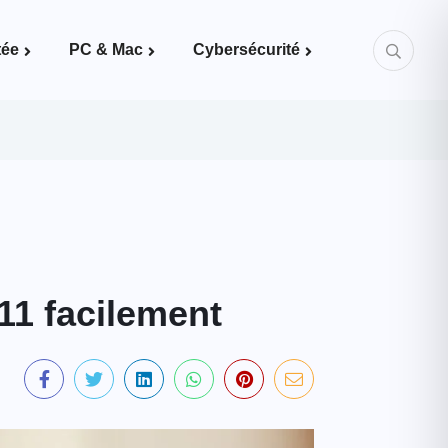
tée
PC & Mac
Cybersécurité
Mots de passe & bonnes pratiques
11 facilement