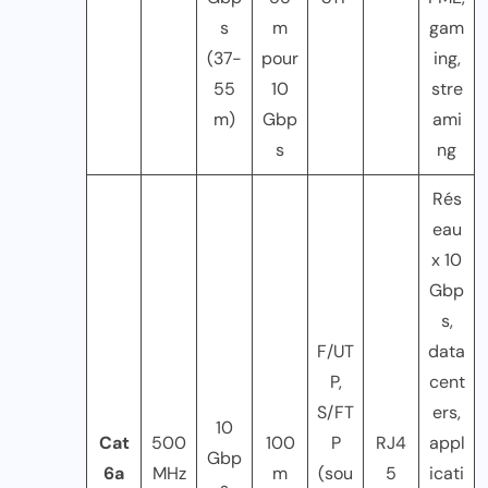
s
m
gam
(37-
pour
ing,
55
10
stre
m)
Gbp
ami
s
ng
Rés
eau
x 10
Gbp
s,
F/UT
data
P,
cent
S/FT
ers,
10
Cat
500
100
P
RJ4
appl
Gbp
6a
MHz
m
(sou
5
icati