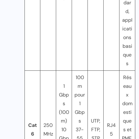
dar
d,
appl
icati
ons
basi
que
s
100
Rés
1
m
eau
Gbp
pour
x
s
1
dom
(100
Gbp
esti
m)
s
UTP,
que
Cat
250
RJ4
10
37-
FTP,
s et
6
MHz
5
Gbp
55
STP
PME,