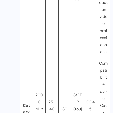
duct
ion
vidé
o
prof
essi
onn
elle
Com
pati
bilit
é
ave
200
S/FT
c
0
25-
P
GG4
Cat
Cat
MHz
40
30
(touj
5,
8
(8.
7,