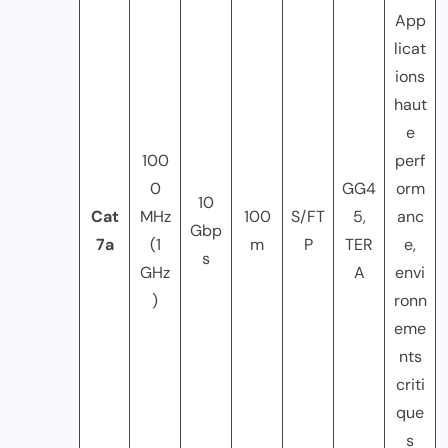
App
licat
ions
haut
e
100
perf
0
GG4
orm
10
Cat
MHz
100
S/FT
5,
anc
Gbp
7a
(1
m
P
TER
e,
s
GHz
A
envi
)
ronn
eme
nts
criti
que
s