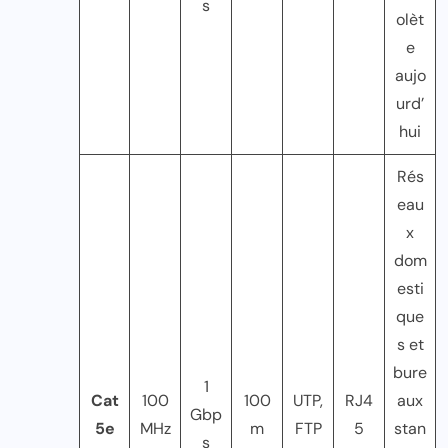
s
olèt
e
aujo
urd’
hui
Rés
eau
x
dom
esti
que
s et
bure
1
Cat
100
100
UTP,
RJ4
aux
Gbp
5e
MHz
m
FTP
5
stan
s