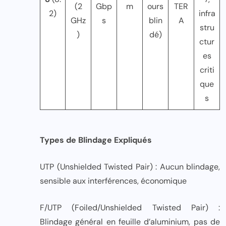
(2
Gbp
m
ours
TER
2)
infra
GHz
s
blin
A
stru
)
dé)
ctur
es
criti
que
s
Types de Blindage Expliqués
UTP (Unshielded Twisted Pair) : Aucun blindage,
sensible aux interférences, économique
F/UTP (Foiled/Unshielded Twisted Pair) :
Blindage général en feuille d’aluminium, pas de