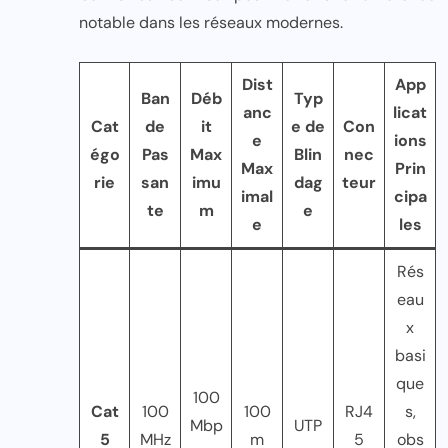
notable dans les réseaux modernes.
Dist
App
Ban
Déb
Typ
anc
licat
Cat
de
it
e de
Con
e
ions
égo
Pas
Max
Blin
nec
Max
Prin
rie
san
imu
dag
teur
imal
cipa
te
m
e
e
les
Rés
eau
x
basi
que
100
Cat
100
100
RJ4
s,
Mbp
UTP
5
MHz
m
5
obs