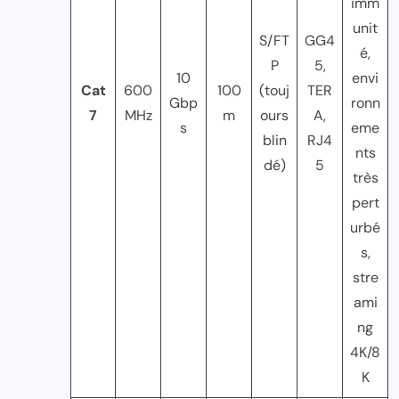
imm
unit
S/FT
GG4
é,
P
5,
10
envi
Cat
600
100
(touj
TER
Gbp
ronn
7
MHz
m
ours
A,
s
eme
blin
RJ4
nts
dé)
5
très
pert
urbé
s,
stre
ami
ng
4K/8
K