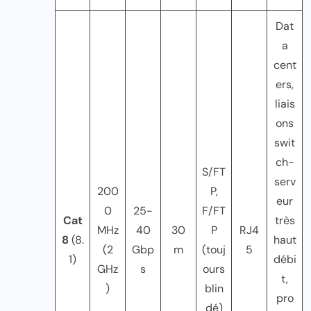
Dat
a
cent
ers,
liais
ons
swit
ch-
S/FT
serv
200
P,
eur
0
25-
F/FT
Cat
très
MHz
40
30
P
RJ4
8
(8.
haut
(2
Gbp
m
(touj
5
1)
débi
GHz
s
ours
t,
)
blin
pro
dé)