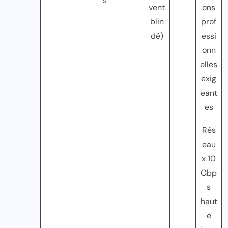
s
vent
ons
blin
prof
dé)
essi
onn
elles
exig
eant
es
Rés
eau
x 10
Gbp
s
haut
e