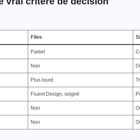
e vrai critère de décision
Files
S
Partiel
C
Non
O
Plus lourd
Tr
Fluent Design, soigné
P
Non
O
Non
O