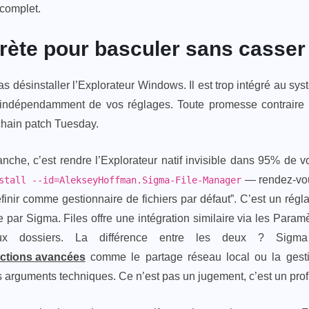
 complet.
rète pour basculer sans casse
s désinstaller l’Explorateur Windows. Il est trop intégré au sy
 indépendamment de vos réglages. Toute promesse contraire 
chain patch Tuesday.
nche, c’est rendre l’Explorateur natif invisible dans 95% de v
— rendez-vous
stall --id=AlekseyHoffman.Sigma-File-Manager
éfinir comme gestionnaire de fichiers par défaut”. C’est un régl
 par Sigma. Files offre une intégration similaire via les Para
ux dossiers. La différence entre les deux ? Sigm
onctions avancées
comme le partage réseau local ou la ges
 arguments techniques. Ce n’est pas un jugement, c’est un prof