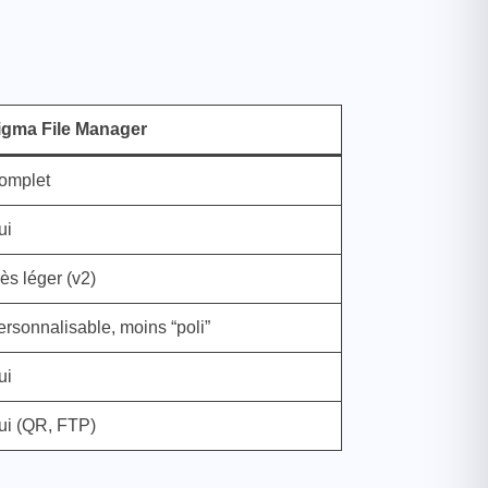
igma File Manager
omplet
ui
ès léger (v2)
ersonnalisable, moins “poli”
ui
ui (QR, FTP)