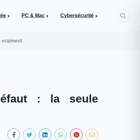
tée
PC & Mac
Cybersécurité
Mots de passe & bonnes pratiques
e vraiment
éfaut : la seule