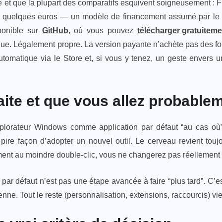
 et que la plupart des comparatifs esquivent soigneusement : Fi
 à quelques euros — un modèle de financement assumé par le d
ponible sur
GitHub
, où vous pouvez
télécharger gratuiteme
que. Légalement propre. La version payante n’achète pas des fo
tomatique via le Store et, si vous y tenez, un geste envers un
faite et que vous allez probable
xplorateur Windows comme application par défaut “au cas où”
pire façon d’adopter un nouvel outil. Le cerveau revient toujo
ment au moindre double-clic, vous ne changerez pas réellement 
par défaut n’est pas une étape avancée à faire “plus tard”. C’est
ne. Tout le reste (personnalisation, extensions, raccourcis) vie