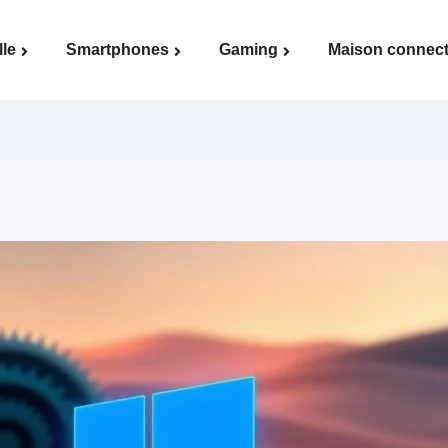
lle
Smartphones
Gaming
Maison connec
Voir la page Maison connectée