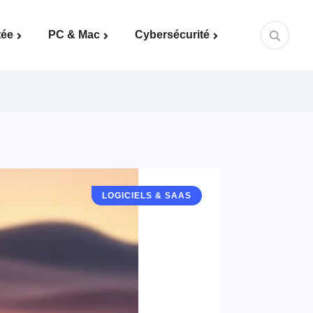
tée
PC & Mac
Cybersécurité
Mots de passe & bonnes pratiques
LOGICIELS & SAAS