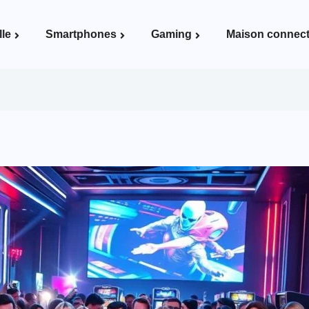
lle
Smartphones
Gaming
Maison connec
Voir la page Maison connectée