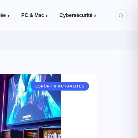
tée
PC & Mac
Cybersécurité
Mots de passe & bonnes pratiques
ESPORT & ACTUALITÉS