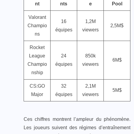
nt
nts
e
Pool
Valorant
16
1,2M
Champio
2,5M$
équipes
viewers
ns
Rocket
League
24
850k
6M$
Champio
équipes
viewers
nship
CS:GO
32
2,1M
5M$
Major
équipes
viewers
Ces chiffres montrent l’ampleur du phénomène.
Les joueurs suivent des régimes d’entraînement