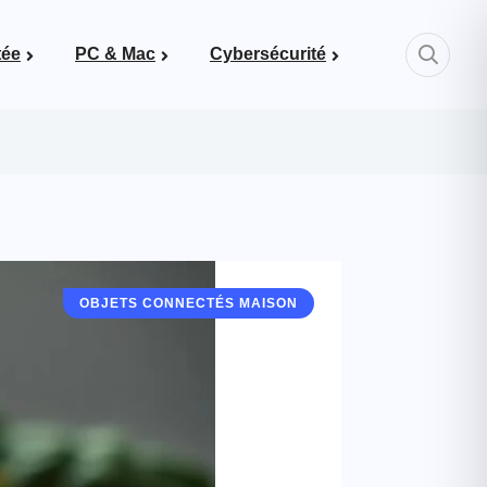
tée
PC & Mac
Cybersécurité
Mots de passe & bonnes pratiques
OBJETS CONNECTÉS MAISON