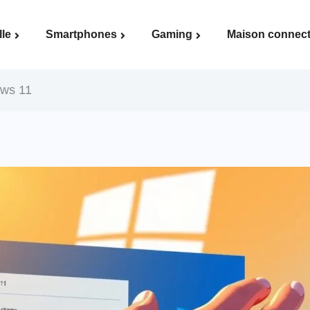
lle
Smartphones
Gaming
Maison connec
Voir la page Maison connectée
ows 11