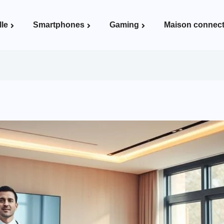
lle
Smartphones
Gaming
Maison connec
Voir la page Maison connectée