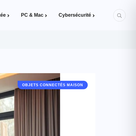
tée
PC & Mac
Cybersécurité
Mots de passe & bonnes pratiques
OBJETS CONNECTÉS MAISON