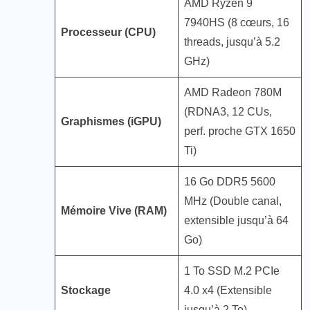
AMD Ryzen 9
7940HS (8 cœurs, 16
Processeur (CPU)
threads, jusqu’à 5.2
GHz)
AMD Radeon 780M
(RDNA3, 12 CUs,
Graphismes (iGPU)
perf. proche GTX 1650
Ti)
16 Go DDR5 5600
MHz (Double canal,
Mémoire Vive (RAM)
extensible jusqu’à 64
Go)
1 To SSD M.2 PCIe
Stockage
4.0 x4 (Extensible
jusqu’à 2 To)