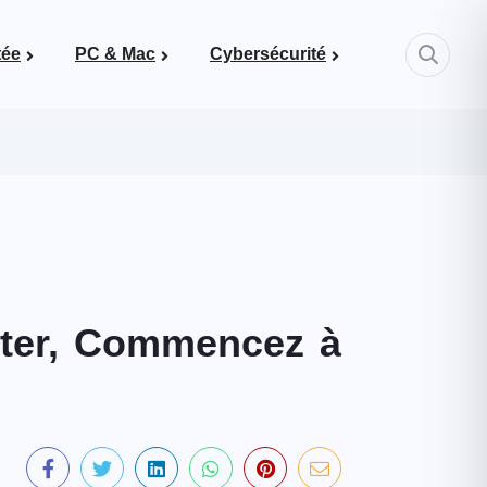
tée
PC & Mac
Cybersécurité
Mots de passe & bonnes pratiques
pter, Commencez à