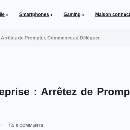
lle
Smartphones
Gaming
Maison connec
Voir la page Maison connectée
 : Arrêtez de Prompter, Commencez à Déléguer
reprise : Arrêtez de Prom
6
0 COMMENTS