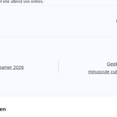
et elle attend vos ordres.
Geek
 Gamer 2026
minuscule cub
hen