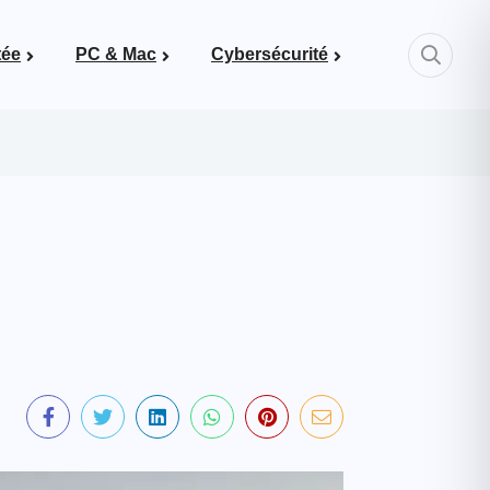
tée
PC & Mac
Cybersécurité
Mots de passe & bonnes pratiques