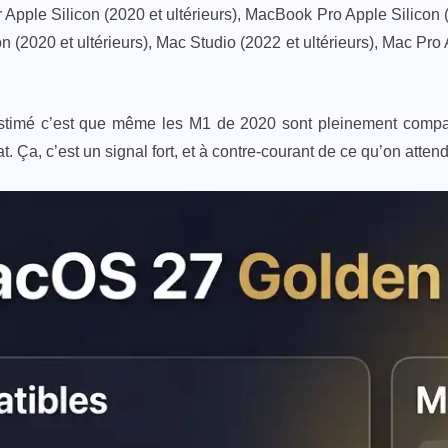
ple Silicon (2020 et ultérieurs), MacBook Pro Apple Silicon (2
on (2020 et ultérieurs), Mac Studio (2022 et ultérieurs), Mac Pro A
stimé c’est que même les M1 de 2020 sont pleinement compat
. Ça, c’est un signal fort, et à contre-courant de ce qu’on attend