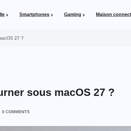
lle
Smartphones
Gaming
Maison connec
Voir la page Maison connectée
 macOS 27 ?
ourner sous macOS 27 ?
0 COMMENTS